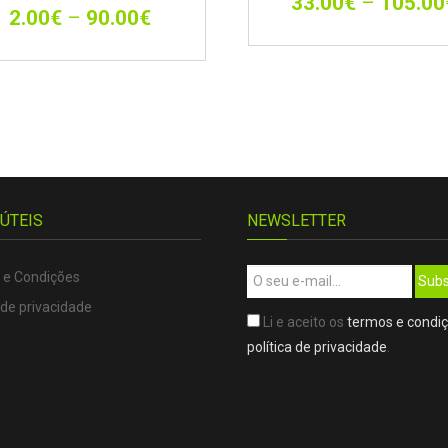
33.00
€
–
105.00
2.00
€
–
90.00
€
 ÚTEIS
NEWSLETTER
 e Condições
Subs
 de privacidade
Li e aceito os
termos e condi
política de privacidade
.