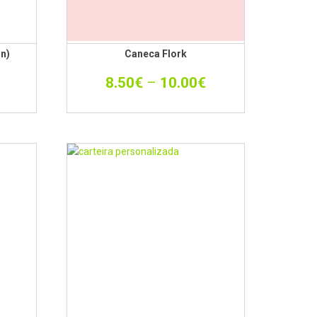
n)
Caneca Flork
8.50
€
–
10.00
€