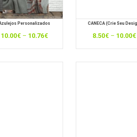
Azulejos Personalizados
CANECA (crie Seu Desig
10.00
€
–
10.76
€
8.50
€
–
10.00
€
T-shirt Amigas da Noiva
12.50
€
Carteiras Personalizadas
16.90
€
PORTA CHAVES
PLÁSTICO
3.50
€