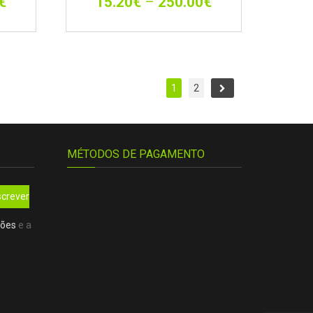
€
15.20
€
–
250.00
€
1
2
MÉTODOS DE PAGAMENTO
crever
ções
e a