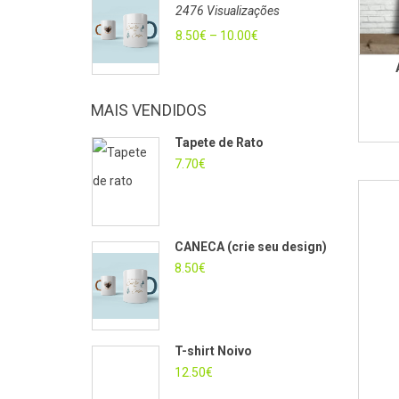
2476 Visualizações
8.50
€
–
10.00
€
MAIS VENDIDOS
Tapete de Rato
7.70
€
CANECA (crie seu design)
8.50
€
T-shirt Noivo
12.50
€