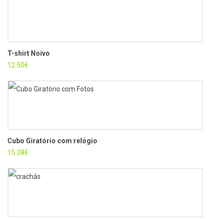
T-shirt Noivo
Cart
12.50
€
16.9
Cubo Giratório com relógio
T-Sh
15.38
€
12.5