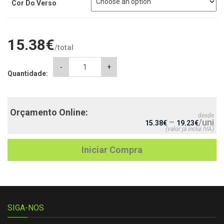
Cor Do Verso
15.38
€
/total
Almofada
-
+
Quantidade:
Bebé
Azul
quantity
Orçamento Online:
desde
–
/uni
15.38
€
19.23
€
(valor já inclui IVA)
Iniciar Compra
SIGA-NOS