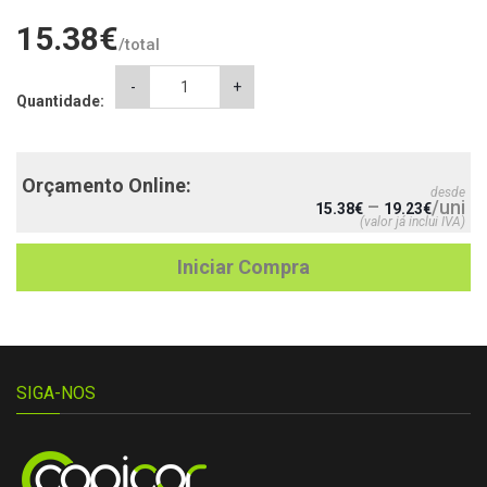
15.38
€
/total
Almofada
-
+
Quantidade:
Pai
Herói
quantity
Orçamento Online:
desde
–
/uni
15.38
€
19.23
€
(valor já inclui IVA)
Iniciar Compra
SIGA-NOS