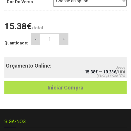
Cor Do Verso
15.38
€
/total
Almofada
-
+
Quantidade:
Cãozinho
rosa
quantity
Orçamento Online:
desde
–
/uni
15.38
€
19.23
€
(valor já inclui IVA)
Iniciar Compra
SIGA-NOS