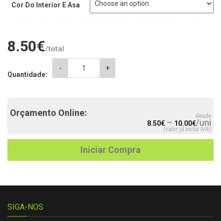
Cor Do Interior E Asa
8.50
€
/total
Caneca
-
+
Quantidade:
Enfermeira
quantity
Orçamento Online:
desde
–
/uni
8.50
€
10.00
€
(valor já inclui IVA)
Iniciar Compra
SIGA-NOS