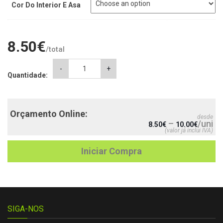
Cor Do Interior E Asa
8.50
€
/total
Caneca
-
+
Quantidade:
Madrinha
quantity
Orçamento Online:
desde
–
/uni
8.50
€
10.00
€
(valor já inclui IVA)
Iniciar Compra
SIGA-NOS