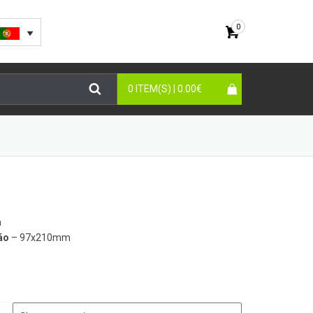
0
0 ITEM(S) |
0.00
€
m
ão
– 97x210mm