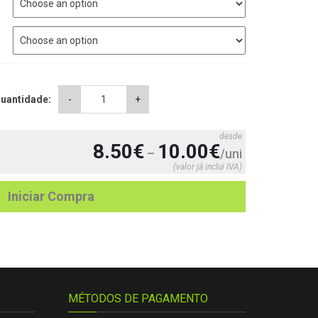
Caneca
uantidade:
-
+
planetas
quantity
desde
8.50
€
10.00
€
–
/uni
(valor já inclui IVA)
Iniciar Compra
MÉTODOS DE PAGAMENTO