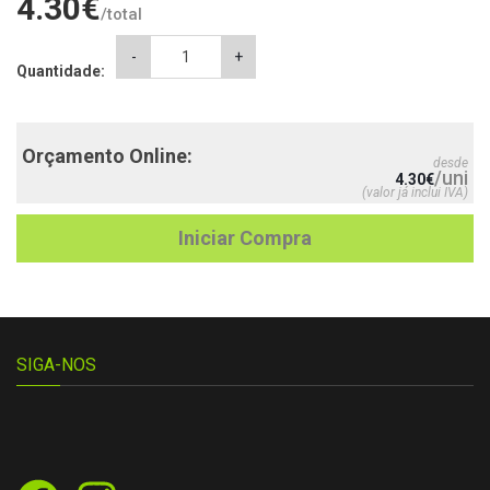
4.30
€
/total
Pin
-
+
Quantidade:
1
Comunhão
3
quantity
Orçamento Online:
desde
/uni
4.30
€
(valor já inclui IVA)
Iniciar Compra
SIGA-NOS