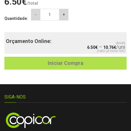
6.50
€
/total
Tote
-
+
Quantidade:
Bag
Frase
quantity
Orçamento Online:
desde
–
/uni
6.50
€
10.76
€
(valor já inclui IVA)
Iniciar Compra
SIGA-NOS