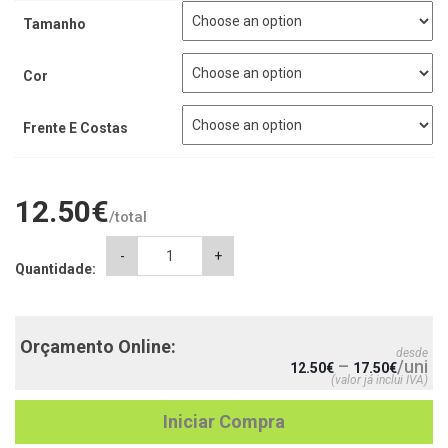
Tamanho
Cor
Frente E Costas
12.50
€
/total
T-
-
+
Quantidade:
Shirt
Super
Mãe
quantity
Orçamento Online:
desde
–
/uni
12.50
€
17.50
€
(valor já inclui IVA)
Iniciar Compra