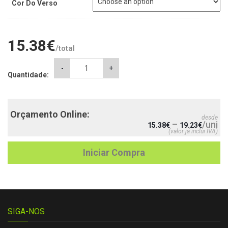
Cor Do Verso
15.38
€
/total
Almofada
-
+
Quantidade:
Melhor
Madrinha
quantity
Orçamento Online:
desde
–
/uni
15.38
€
19.23
€
(valor já inclui IVA)
Iniciar Compra
SIGA-NOS