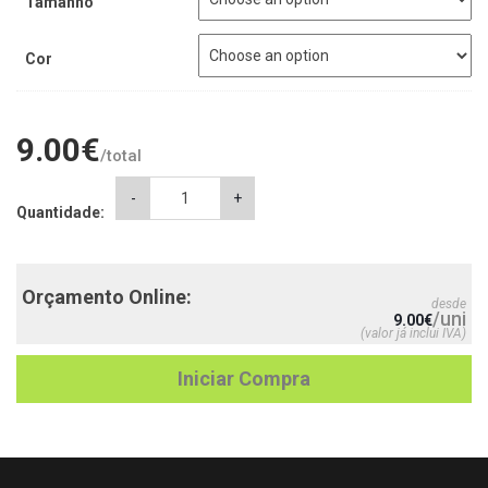
Tamanho
Cor
9.00
€
/total
Body
-
+
Quantidade:
1ª
Páscoa
(1)
quantity
Orçamento Online:
desde
/uni
9.00
€
(valor já inclui IVA)
Iniciar Compra