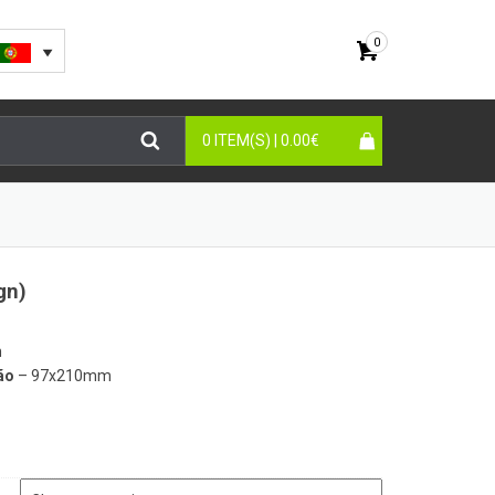
0
0 ITEM(S) |
0.00
€
gn)
m
ão
– 97x210mm