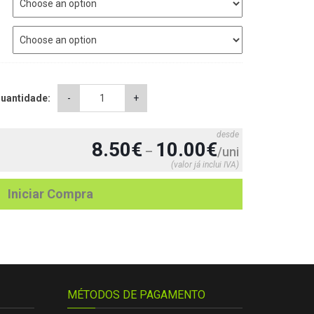
CANECA
uantidade:
-
+
(crie
seu
desde
design)
8.50
€
10.00
€
–
/uni
quantity
(valor já inclui IVA)
Iniciar Compra
MÉTODOS DE PAGAMENTO