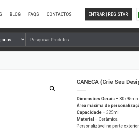
S
BLOG
FAQS
CONTACTOS
ENTRAR | REGISTAR
Pesquisa
por:
CANECA (crie Seu Desi
Dimensões Gerais
– 80x95m
Área máxima de personalizaç
Capacidade
– 325ml
Material
– Cerâmica
Personalizável na parte exterior