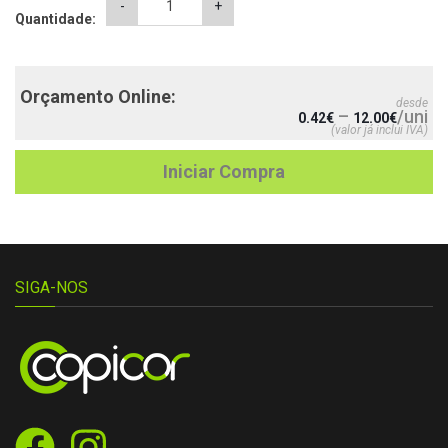
-
+
Quantidade:
1ª
Comunhão
azul
claro
Orçamento Online:
desde
quantity
–
/uni
0.42
€
12.00
€
(valor já inclui IVA)
Iniciar Compra
SIGA-NOS