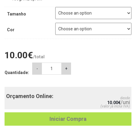
Tamanho
Cor
10.00
€
/total
T-
-
+
Quantidade:
Shirt
Irmã
Mais
Velha
Orçamento Online:
desde
quantity
/uni
10.00
€
(valor já inclui IVA)
Iniciar Compra