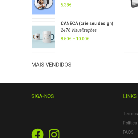
5.38
€
CANECA (crie seu design)
2476 Visualizações
8.50
€
–
10.00
€
MAIS VENDIDOS
SIGA-NOS
LINKS
Termos
Política
FAQS