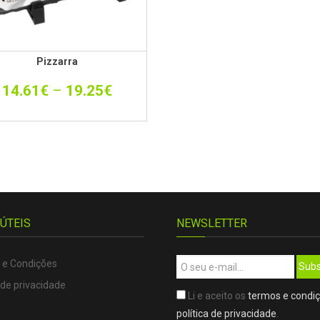
Pizzarra
14.61
€
–
19.25
€
 ÚTEIS
NEWSLETTER
 e Condições
Subs
 de privacidade
Li e aceito os
termos e condi
política de privacidade
.