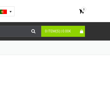
0
0 ITEM(S) |
0.00
€